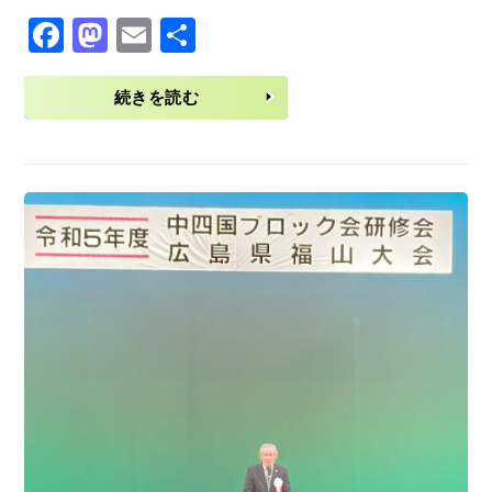
F
M
E
共
ac
as
m
有
eb
to
ai
続きを読む
o
d
l
o
o
k
n