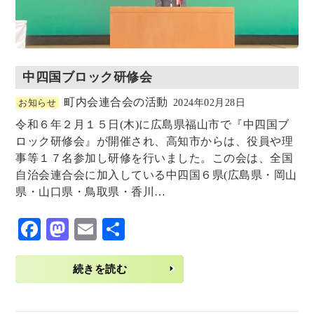
中四国ブロック研修会
町内会連合会の活動
お知らせ
2024年02月28日
令和６年２月１５日(木)に広島県福山市で『中四国ブ
ロック研修会』が開催され、高知市からは、役員や理
事等１７名参加し研修を行いました。この会は、全国
自治会連合会に加入している中四国６県(広島県・岡山
県・山口県・鳥取県・香川…
F
M
E
共
ac
as
m
有
eb
to
ai
続きを読む
o
d
l