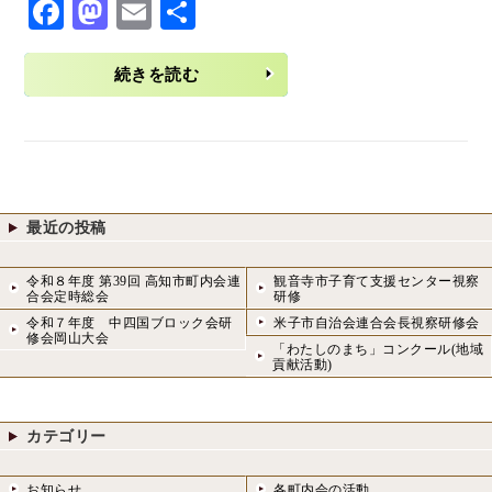
F
M
E
共
ac
as
m
有
eb
to
ai
続きを読む
o
d
l
o
o
k
n
最近の投稿
令和８年度 第39回 高知市町内会連
観音寺市子育て支援センター視察
合会定時総会
研修
令和７年度 中四国ブロック会研
米子市自治会連合会長視察研修会
修会岡山大会
「わたしのまち」コンクール(地域
貢献活動)
カテゴリー
お知らせ
各町内会の活動