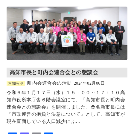
o
o
k
n
高知市長と町内会連合会との懇談会
町内会連合会の活動
お知らせ
2024年02月06日
令和６年１月１７日（水）１５：００～１７：１０高
知市役所本庁舎６階会議室にて、『高知市長と町内会
連合会との懇談会』を開催しました。桑名新市長には
『市政運営の抱負と決意について』として、高知市が
現在直面している人口減少にふ…