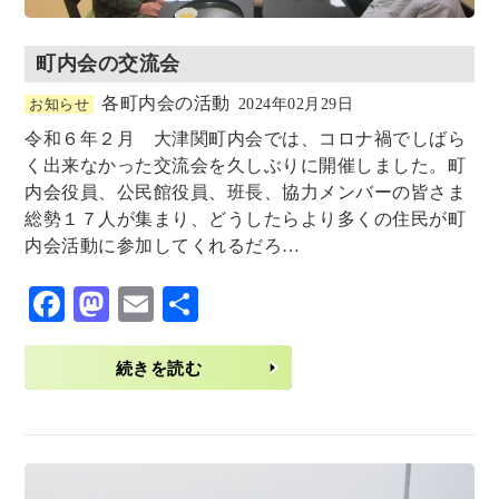
町内会の交流会
各町内会の活動
お知らせ
2024年02月29日
令和６年２月 大津関町内会では、コロナ禍でしばら
く出来なかった交流会を久しぶりに開催しました。町
内会役員、公民館役員、班長、協力メンバーの皆さま
総勢１７人が集まり、どうしたらより多くの住民が町
内会活動に参加してくれるだろ…
F
M
E
共
ac
as
m
有
eb
to
ai
続きを読む
o
d
l
o
o
k
n