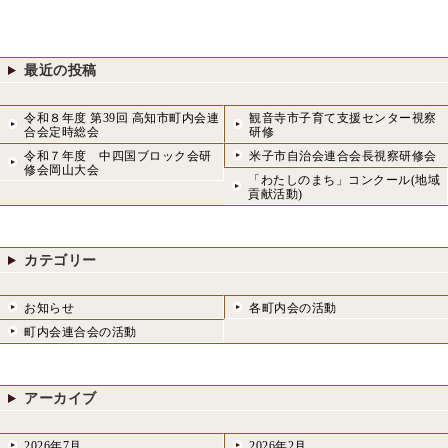
o
o
k
n
最近の投稿
令和８年度 第39回 高知市町内会連
観音寺市子育て支援センター視察
合会定時総会
研修
令和７年度 中四国ブロック会研
米子市自治会連合会長視察研修会
修会岡山大会
「わたしのまち」コンクール(地域
貢献活動)
カテゴリー
お知らせ
各町内会の活動
町内会連合会の活動
アーカイブ
2026年7月
2026年2月