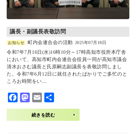
議長・副議長表敬訪問
町内会連合会の活動
お知らせ
2025年07月18日
令和7年7月16日(水)16時10分～17時高知市役所本庁舎
において、高知市町内会連合会役員一同が高知市議会
清水おさむ議長と氏原嗣志副議長を表敬訪問しまし
た。令和7年6月12日に就任されたばかりでご多忙のと
ころお時間をい…
F
M
E
共
ac
as
m
有
eb
to
ai
続きを読む
o
d
l