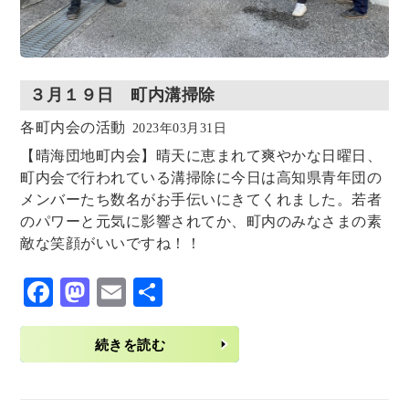
３月１９日 町内溝掃除
各町内会の活動
2023年03月31日
【晴海団地町内会】晴天に恵まれて爽やかな日曜日、
町内会で行われている溝掃除に今日は高知県青年団の
メンバーたち数名がお手伝いにきてくれました。若者
のパワーと元気に影響されてか、町内のみなさまの素
敵な笑顔がいいですね！！
F
M
E
共
ac
as
m
有
eb
to
ai
続きを読む
o
d
l