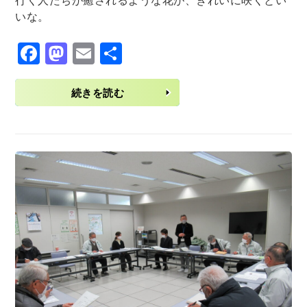
行く人たちが癒されるような花が、きれいに咲くとい
いな。
F
M
E
共
ac
as
m
有
eb
to
ai
続きを読む
o
d
l
o
o
k
n