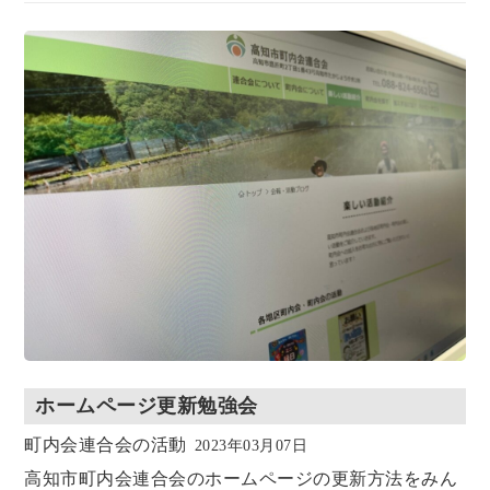
o
o
k
n
ホームページ更新勉強会
町内会連合会の活動
2023年03月07日
高知市町内会連合会のホームページの更新方法をみん