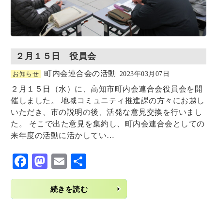
２月１５日 役員会
町内会連合会の活動
お知らせ
2023年03月07日
２月１５日（水）に、高知市町内会連合会役員会を開
催しました。 地域コミュニティ推進課の方々にお越し
いただき、市の説明の後、活発な意見交換を行いまし
た。 そこで出た意見を集約し、町内会連合会としての
来年度の活動に活かしてい…
F
M
E
共
ac
as
m
有
eb
to
ai
続きを読む
o
d
l