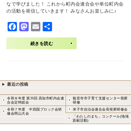
なで学びました！ これから町内会連合会や単位町内会
の活動を発信していきます！ みなさんお楽しみに♪
F
M
E
共
ac
as
m
有
eb
to
ai
続きを読む
o
d
l
o
o
k
n
最近の投稿
令和８年度 第39回 高知市町内会連
観音寺市子育て支援センター視察
合会定時総会
研修
令和７年度 中四国ブロック会研
米子市自治会連合会長視察研修会
修会岡山大会
「わたしのまち」コンクール(地域
貢献活動)