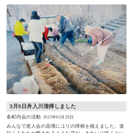
o
o
k
n
3月5日舟入川清掃しました
各町内会の活動
2023年03月29日
みんなで老人会の花壇にユリの球根を植えました。道