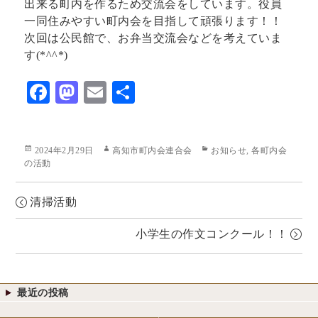
出来る町内を作るため交流会をしています。役員
一同住みやすい町内会を目指して頑張ります！！
次回は公民館で、お弁当交流会などを考えていま
す(*^^*)
F
M
E
共
ac
as
m
有
eb
to
ai
Posted
Author
Categories
2024年2月29日
高知市町内会連合会
お知らせ
,
各町内会
o
d
l
on
の活動
o
o
k
n
清掃活動
小学生の作文コンクール！！
最近の投稿