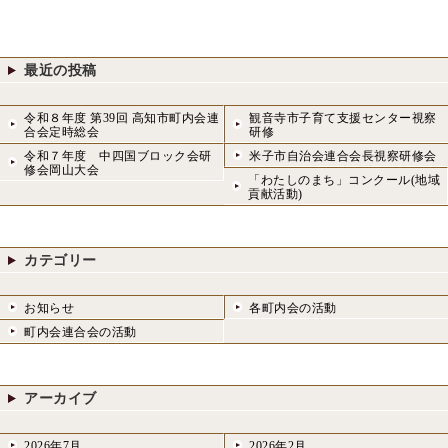
o
o
k
n
最近の投稿
令和８年度 第39回 高知市町内会連
観音寺市子育て支援センター視察
合会定時総会
研修
令和７年度 中四国ブロック会研
米子市自治会連合会長視察研修会
修会岡山大会
「わたしのまち」コンクール(地域
貢献活動)
カテゴリー
お知らせ
各町内会の活動
町内会連合会の活動
アーカイブ
2026年7月
2026年2月