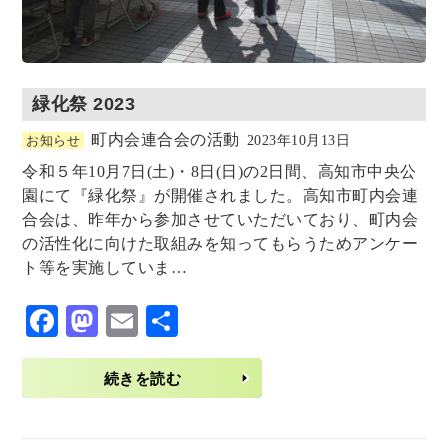
緑化祭 2023
町内会連合会の活動
お知らせ
2023年10月13日
令和５年10月7日(土)・8日(日)の2日間、高知市中央公
園にて『緑化祭』が開催されました。高知市町内会連
合会は、昨年から参加させていただいており、町内会
の活性化に向けた取組みを知ってもらうためアンケー
ト等を実施していま…
F
M
E
共
ac
as
m
有
eb
to
ai
続きを読む
o
d
l