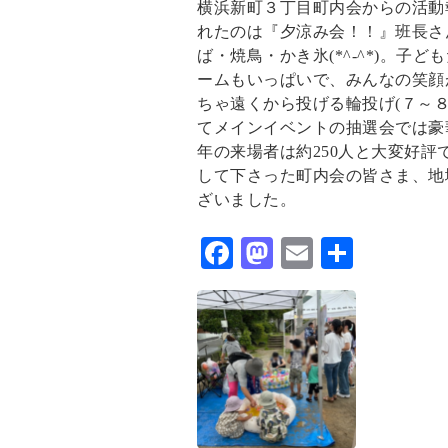
横浜新町３丁目町内会からの活動報
れたのは『夕涼み会！！』班長さ
ば・焼鳥・かき氷(*^-^*)。
ームもいっぱいで、みんなの笑顔
ちゃ遠くから投げる輪投げ(７～
てメインイベントの抽選会では豪
年の来場者は約250人と大変好
して下さった町内会の皆さま、地
ざいました。
F
M
E
共
ac
as
m
有
eb
to
ai
o
d
l
o
o
k
n