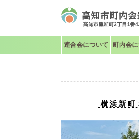
高知市鷹匠町2丁目1番
連合会について
町内会に
横浜新町