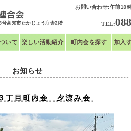
お問い合わせ:午前10時
088
43号高知市たかじょう庁舎2階
TEL:
ついて
楽しい活動紹介
町内会を探す
加入
お知らせ
３丁目町内会 夕涼み会