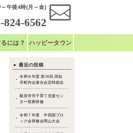
～午後4時(月～金)
-824-6562
するには？
ハッピータウン
最近の投稿
令和８年度 第39回 高知
市町内会連合会定時総会
観音寺市子育て支援セン
ター視察研修
令和７年度 中四国ブロ
ック会研修会岡山大会