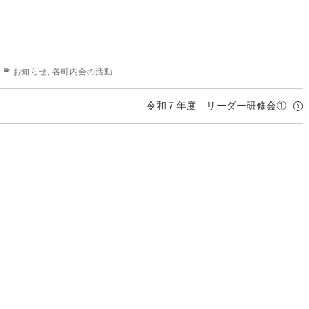
Categories
お知らせ
,
各町内会の活動
令和７年度 リーダー研修会①