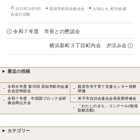
Posted
Author
Categories
2025年10月9日
高知市町内会連合会
お知らせ
,
町内会連
on
合会の活動
令和７年度 市長との懇談会
横浜新町３丁目町内会 夕涼み会
最近の投稿
令和８年度 第39回 高知市町内会連
観音寺市子育て支援センター視察
合会定時総会
研修
令和７年度 中四国ブロック会研
米子市自治会連合会長視察研修会
修会岡山大会
「わたしのまち」コンクール(地域
貢献活動)
カテゴリー