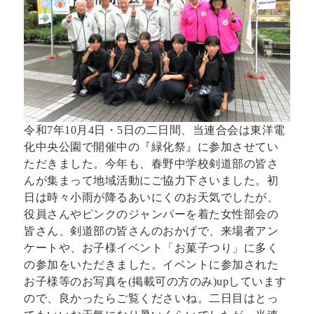
令和7年10月4日・5日の二日間、当連合会は東洋電
化中央公園で開催中の『緑化祭』に参加させてい
ただきました。今年も、春野中学校剣道部の皆さ
んが集まって地域活動にご協力下さいました。初
日は時々小雨が降るあいにくのお天気でしたが、
役員さんやピンクのジャンパーを着た女性部会の
皆さん、剣道部の皆さんのおかげで、来場者アン
ケートや、お子様イベント「お菓子つり」に多く
の参加をいただきました。イベントに参加された
お子様等のお写真を(掲載可の方のみ)upしています
ので、良かったらご覧くださいね。二日目はとっ