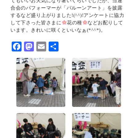
てもいいお天気になり暑いくらいでしたが、当連
合会のパフォーマーが「バルーンアート」を披露
するなど盛り上がりました!(^^)!アンケートに協力
して下さった皆さまに
花の種
などお配りして
います。きれいに咲くといいなぁ(*^^*)。
F
M
E
共
ac
as
m
有
eb
to
ai
o
d
l
o
o
k
n