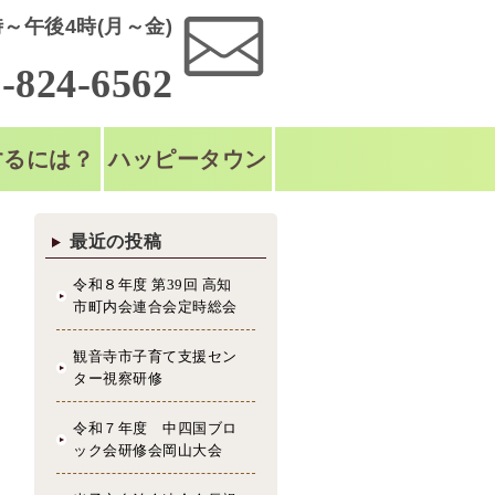
～午後4時(月～金)
-824-6562
するには？
ハッピータウン
最近の投稿
令和８年度 第39回 高知
市町内会連合会定時総会
観音寺市子育て支援セン
ター視察研修
令和７年度 中四国ブロ
ック会研修会岡山大会