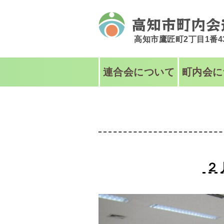
高知市鷹匠町2丁目1番
連合会について
町内会に
２