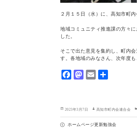
２月１５日（水）に、高知市町内
地域コミュニティ推進課の方々に
した。
そこで出た意見を集約し、町内会
す。各地域のみなさん、次年度も
F
M
E
共
ac
as
m
有
eb
to
ai
o
d
l
Posted
Author
2023年3月7日
高知市町内会連合会
o
o
on
k
n
ホームページ更新勉強会