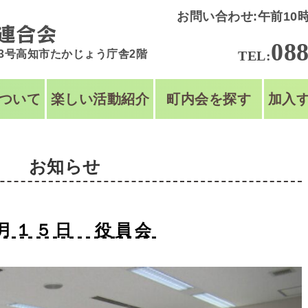
お問い合わせ:午前10時
088
43号高知市たかじょう庁舎2階
TEL:
ついて
楽しい活動紹介
町内会を探す
加入
お知らせ
月１５日 役員会