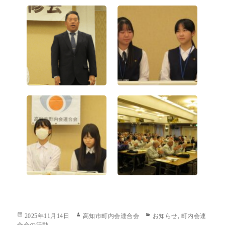
Posted
Author
Categories
2025年11月14日
高知市町内会連合会
お知らせ
,
町内会連
on