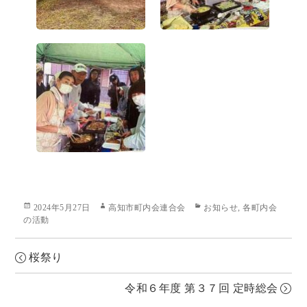
k
n
Posted
Author
Categories
2024年5月27日
高知市町内会連合会
お知らせ
,
各町内会
on
の活動
桜祭り
令和６年度 第３７回 定時総会