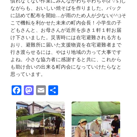
慣れなてない作業にみんながわちゃわちゃ(≧▽≦)し
ながらも、おいしい焼そばを作りました。パック
に詰めて配布を開始…が雨のため人が少ない(^^;)そ
こで機転を利かせた未来の町内会長！小学生の子
どもさんと、お母さんが近所を歩き１軒１軒お届
け下さいました。災害時には在宅避難される方も
おり、避難所に届いた支援物資を在宅避難者まで
行き渡らせるには、やはり地域の力って大事です
よね。小さな協力者に感謝すると共に、これから
も助け合いの出来る町内会になっていけたらなと
思っています。
F
M
E
共
ac
as
m
有
eb
to
ai
o
d
l
o
o