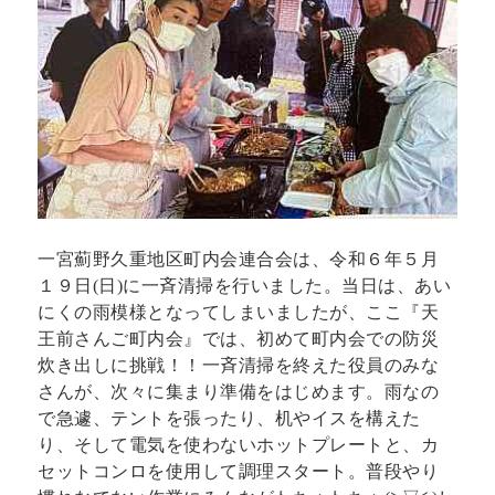
一宮薊野久重地区町内会連合会は、令和６年５月
１９日(日)に一斉清掃を行いました。当日は、あい
にくの雨模様となってしまいましたが、ここ『天
王前さんご町内会』では、初めて町内会での防災
炊き出しに挑戦！！一斉清掃を終えた役員のみな
さんが、次々に集まり準備をはじめます。雨なの
で急遽、テントを張ったり、机やイスを構えた
り、そして電気を使わないホットプレートと、カ
セットコンロを使用して調理スタート。普段やり